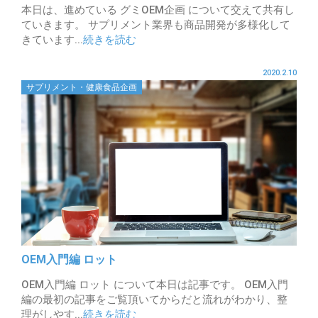
本日は、進めている グミOEM企画 について交えて共有し
ていきます。 サプリメント業界も商品開発が多様化して
きています...
続きを読む
2020.2.10
サプリメント・健康食品企画
OEM入門編 ロット
OEM入門編 ロット について本日は記事です。 OEM入門
編の最初の記事をご覧頂いてからだと流れがわかり、整
理がしやす...
続きを読む