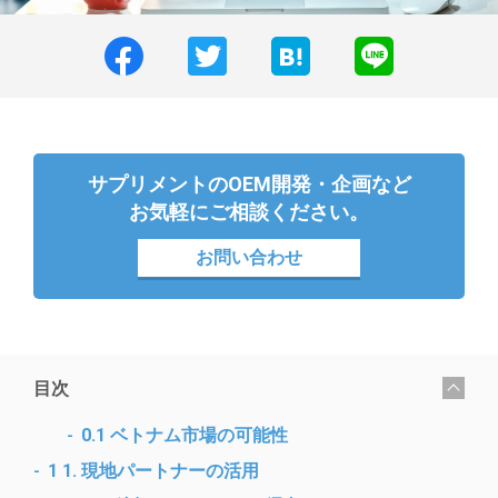
サプリメントのOEM開発・企画など
お気軽にご相談ください。
お問い合わせ
目次
[
非
]
0.1
ベトナム市場の可能性
1
1. 現地パートナーの活用