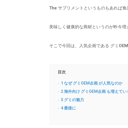
The サプリメントというものもあれば
美味しく健康的な商材というのが昨今増
そこで今回は、人気企画である グミOE
目次
1
なぜ グミOEM企画 が人気なのか
2
海外向け グミOEM企画 も増えてい
3
グミの魅力
4
最後に