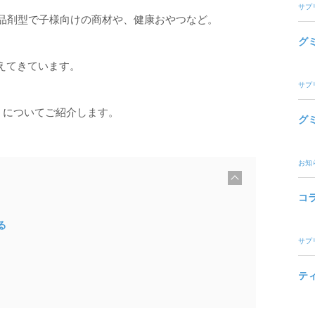
サプ
食品剤型で子様向けの商材や、健康おやつなど。
グ
えてきています。
サプ
M についてご紹介します。
グ
お知
[
非表示
]
コラ
る
サプ
テ