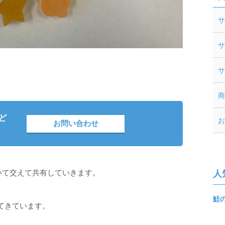
サ
サ
サ
商
ど
お
お問い合わせ
ついて交えて共有していきます。
人
鮭
てきています。